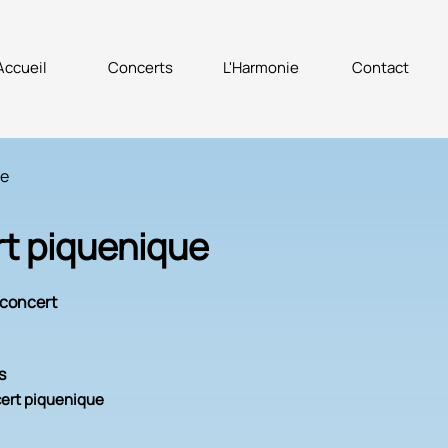
Accueil
Concerts
L'Harmonie
Contact
te
t piquenique
concert
s
ert piquenique