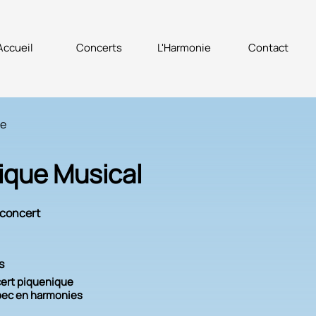
Accueil
Concerts
L'Harmonie
Contact
te
ique Musical
concert
s
ert piquenique
ec en harmonies